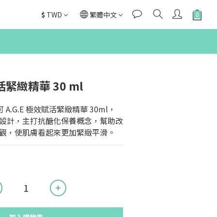
$
TWD
繁體中文
活緊緻精華 30 ml
修麗可 A.G.E 極效賦活緊緻精華 30ml，
設計，主打抗醣化保養概念，幫助改
觀，使肌膚看起來更加緊緻平滑。