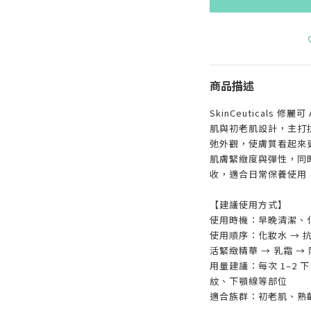
商品描述
SkinCeuticals 修
肌與初老肌設計，主打
弛外觀，使膚質看起來
肌膚緊緻度與彈性，同
收，適合日常保養使用
【建議使用方式】
使用時機：早晚清潔、
使用順序：化妝水 → 抗
活緊緻精華 → 乳霜 →
用量建議：每次 1–2
紋、下顎線等部位
適合族群：初老肌、熟