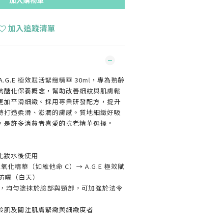
加入購物車
加入追蹤清單
麗可 A.G.E 極效賦活緊緻精華 30ml，專為熟齡
抗醣化保養概念，幫助改善細紋與肌膚鬆
更加平滑細緻。採用專業研發配方，提升
時打造柔滑、澎潤的膚感。質地細緻好吸
，是許多消費者喜愛的抗老精華選擇。
化妝水後使用
氧化精華（如維他命 C）→ A.G.E 極效賦
 防曬（白天）
 下，均勻塗抹於臉部與頸部，可加強於法令
齡肌及關注肌膚緊緻與細緻度者