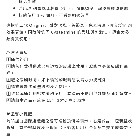
以免刺激
若出現 刺激感或輕微泛紅，可降低頻率，讓皮膚逐漸適應
持續使用 3~6 個月，可看到明顯改善
這款第三代 Original+ 針對黑斑、黃褐斑、色素沉澱、暗沉等問題
效果更佳，同時降低了 Cysteamine 的異味與刺激性，適合大多
數膚質使用。
⚠注意事項
1️⃣僅供外用
2️⃣請勿在受損傷或已經過敏的皮膚上使用，或詢問專業皮膚科醫
師。
3️⃣避免接觸眼睛，如不慎接觸眼睛請以清水沖洗乾淨。
4️⃣請放置於孩童無法觸及之處所。
5️⃣孕婦或哺乳期婦女請勿使用，本產品不適用於妊娠及哺乳婦女。
6️⃣請將本產品存放在 15°- 30°C 室溫環境。
❤溫馨小提醒
商品經由國際運送難免會有碰撞損傷等情形，若是商品「包裝盒及
瓶身」有些微壓痕及小瑕疵（不影響使用）介意及完美主義者勿下
單。