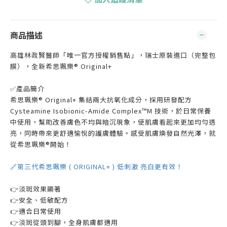
商品描述
高雄林政賢醫師「唯一官方授權銷售點」，瑞士原裝進口（完整包
膜），全新希思珮樂® Original+
✅產品簡介
希思珮樂® Original+ 集結兩大抗氧化成分，採用研發配方
Cysteamine Isobionic-Amide Complex™M 技術，於日常保養
中使用，幫助改善膚色不均與暗沉現象，使肌膚看起來更加均勻透
亮，同時帶來更舒適愉悅的護膚體驗。感受肌膚煥發自然光澤，就
從希思珮樂®開始！
🔗
第三代希思珮樂 ( ORIGINAL+ ) 低刺激 亮白更有效！
👉淡斑效果顯著
👉安全、低敏配方
👉適合日常使用
👉淡斑從頭到腳，全身肌膚都適用