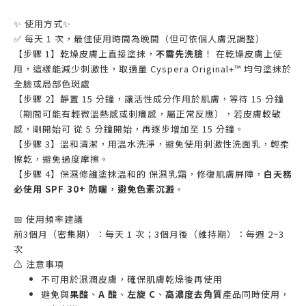
✨ 使用方式✨
✅ 每天 1 次，最佳使用時間為晚間（但可依個人膚況調整）
【步驟 1】乾燥皮膚上直接塗抹，
不需先洗臉
！ 在乾燥皮膚上使
用，這樣能減少刺激性，取適量 Cyspera Original+™ 均勻塗抹於
全臉或局部色斑處
【步驟 2】靜置 15 分鐘，讓活性成分作用於肌膚，等待 15 分鐘
（期間可能有輕微溫熱感或刺癢感，屬正常反應），若皮膚較敏
感，剛開始可 從 5 分鐘開始，再逐步增加至 15 分鐘。
【步驟 3】溫和清潔，用溫水洗淨，避免使用刺激性洗面乳，輕柔
擦乾，避免過度摩擦。
【步驟 4】保濕修護塗抹溫和的 保濕乳霜，修復肌膚屏障，
白天務
必使用 SPF 30+ 防曬，避免色素沉澱
。
📅 使用頻率建議
前3個月（密集期）：每天 1 次；3個月後（維持期）：每週 2~3
次
⚠️ 注意事項
不可用於濕潤皮膚，確保肌膚乾燥後再使用
避免與
果酸
、
A 酸
、
左旋 C
、
高濃度去角質
產品同時使用，