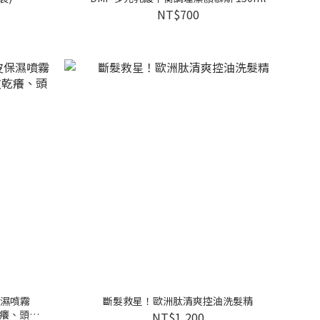
NT$700
保濕噴霧
斷髮救星！歐洲肽清爽控油洗髮精
乾癢、頭皮
NT$1,200