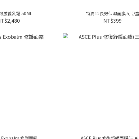
緊緻滋養乳霜 50ML
特潤12長效保濕面膜 5片/
NT$2,480
NT$399
us Exobalm 修護面霜
ASCE Plus 修復舒緩面膜(三片