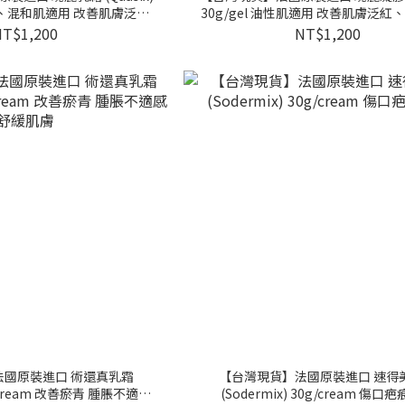
 乾性、混和肌適用 改善肌膚泛紅
30g/gel 油性肌適用 改善肌膚泛紅
強皮膚防禦力
防禦力
NT$1,200
NT$1,200
法國原裝進口 術還真乳霜
【台灣現貨】法國原裝進口 速得
5g/cream 改善瘀青 腫脹不適感
(Sodermix) 30g/c