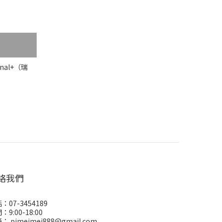
nal+（瑞
絡我們
：07-3454189
：9:00-18:00
： pimeimei888@gmail.com